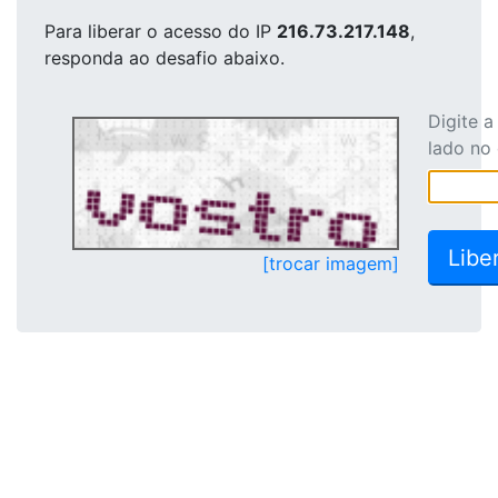
Para liberar o acesso
do IP
216.73.217.148
,
responda ao desafio abaixo.
Digite 
lado no
[trocar imagem]